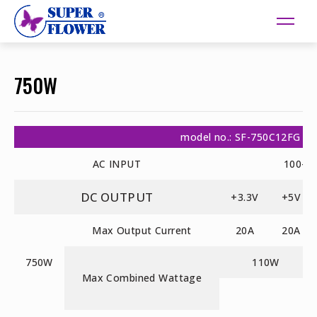
750W
model no.: SF-750C12FG
AC INPUT
100-2
DC OUTPUT
+3.3V
+5V
Max Output Current
20A
20A
750W
110W
Max Combined Wattage