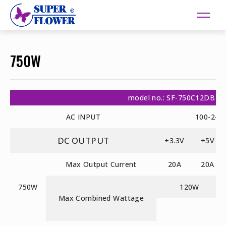
750W
model no.: SF-750C12DB
AC INPUT
100-240V
DC OUTPUT
+3.3V
+5V
Max Output Current
20A
20A
750W
120W
Max Combined Wattage