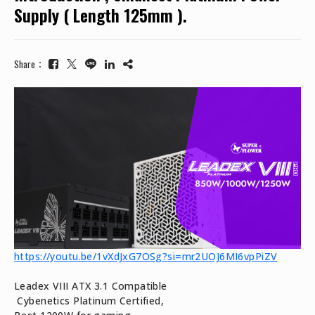
Supply ( Length 125mm ).
Share：
https://youtu.be/1vXdJxG7OSg?si=mr2UOJ6MI6vpPiZV
Leadex VIII ATX 3.1 Compatible
Cybenetics Platinum Certified,