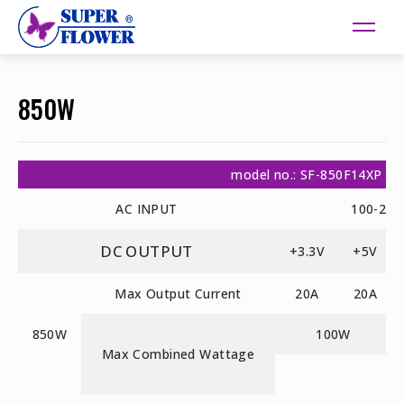
850W
model no.: SF-850F14XP
AC INPUT
100-240
DC OUTPUT
+3.3V
+5V
Max Output Current
20A
20A
850W
100W
Max Combined Wattage