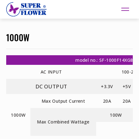
1000W
model no.: SF-1000F14XG85
AC INPUT
100-24
DC OUTPUT
+3.3V
+5V
Max Output Current
20A
20A
1000W
100W
Max Combined Wattage