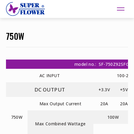
750W
model no.: SF-750Z92SFG
AC INPUT
100-24
DC OUTPUT
+3.3V
+5V
Max Output Current
20A
20A
750W
100W
Max Combined Wattage