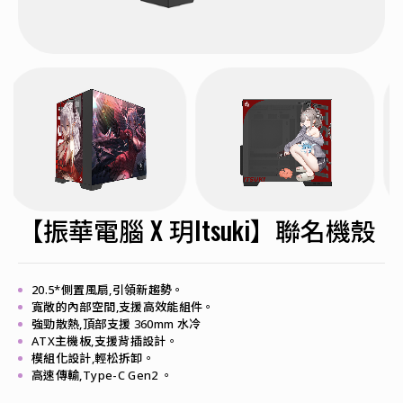
【振華電腦 X 玥Itsuki】聯名機殼
20.5*側置風扇,引領新趨勢。
寬敞的內部空間,支援高效能組件。
強勁散熱,頂部支援 360mm 水冷
ATX主機板,支援背插設計。
模組化設計,輕松拆卸。
高速傳輸,Type-C Gen2 。