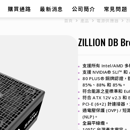
購買通路
最新消息
公司簡介
常見問題
首頁
產品
電源供應器
Z
ZILLION DB Br
支援所有 Intel/AMD 
支援 NVIDIA® SLI™ 和
80 PLUS® 銅牌認證，
85%、88% 和 85%。
符合能源之星標準和 E
符合 ATX 12V v2.3 和 
PCI-E (6+2) 針連
過電壓保護 (OVP) / 短
(NLP)。
全扁平線纜。
105°C 台灣產主電容。