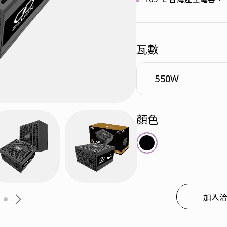
瓦數
顏色
加入