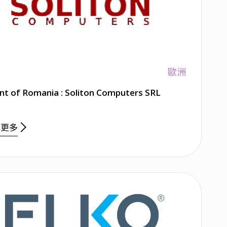
歐洲
nt of Romania : Soliton Computers SRL
解更多