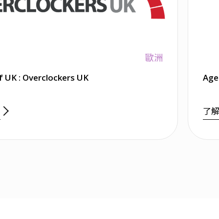
歐洲
f UK : Overclockers UK
Age
多
了