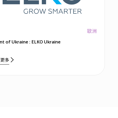
歐洲
nt of Ukraine : ELKO Ukraine
解更多