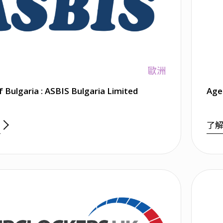
歐洲
Agent of Bulgaria : ASBIS Bulgaria Limited
Age
多
了