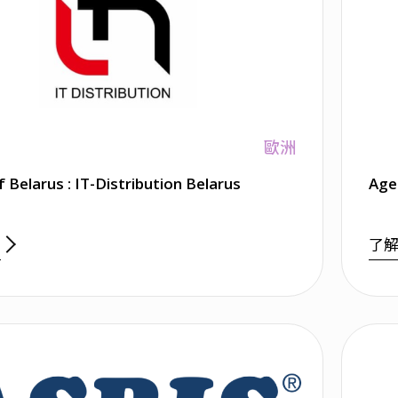
歐洲
Agent of Belarus : IT-Distribution Belarus
Age
多
了